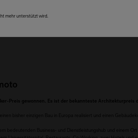
ht mehr unterstützt wird.
amoto
zker-Preis gewonnen. Es ist der bekannteste Architekturpreis 
inen bisher einzigen Bau in Europa realisiert und einen Gebäude
u einem bedeutenden Business- und Dienstleistungshub und einem O
em Universitätsspital, Restaurants, Co-Working, zwei Hotels und e