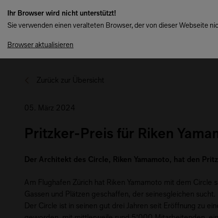
Ihr Browser wird nicht unterstützt!
Sie verwenden einen veralteten Browser, der von dieser Webseite nic
Browser aktualisieren
Zurück zur Übersicht
05. März 2024
Pritzker-Preis für Riken Yam
Der Architekt des Circle, Riken Yamamoto, hat den Prit
Am Flughafen Zürich hat Riken Yamamoto mit dem Circle se
Gassen und Plätzen geschaffen, der seinesgleichen sucht.
Der Circle ist in seinen gut drei Jahren seit Eröffnung z
geworden, mit mittlerweile rund 5’000 Mitarbeitenden, ein