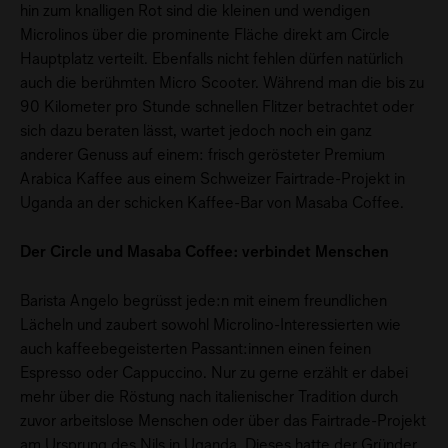
hin zum knalligen Rot sind die kleinen und wendigen
Microlinos über die prominente Fläche direkt am Circle
Hauptplatz verteilt. Ebenfalls nicht fehlen dürfen natürlich
auch die berühmten Micro Scooter. Während man die bis zu
90 Kilometer pro Stunde schnellen Flitzer betrachtet oder
sich dazu beraten lässt, wartet jedoch noch ein ganz
anderer Genuss auf einem: frisch gerösteter Premium
Arabica Kaffee aus einem Schweizer Fairtrade-Projekt in
Uganda an der schicken Kaffee-Bar von Masaba Coffee.
Der Circle und Masaba Coffee: verbindet Menschen
Barista Angelo begrüsst jede:n mit einem freundlichen
Lächeln und zaubert sowohl Microlino-Interessierten wie
auch kaffeebegeisterten Passant:innen einen feinen
Espresso oder Cappuccino. Nur zu gerne erzählt er dabei
mehr über die Röstung nach italienischer Tradition durch
zuvor arbeitslose Menschen oder über das Fairtrade-Projekt
am Ursprung des Nils in Uganda. Dieses hatte der Gründer