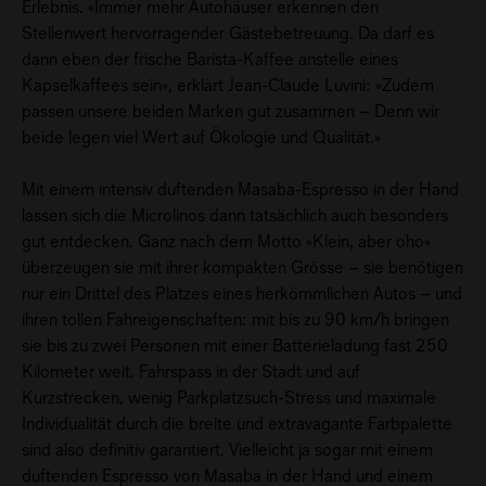
Erlebnis. «Immer mehr Autohäuser erkennen den
Stellenwert hervorragender Gästebetreuung. Da darf es
dann eben der frische Barista-Kaffee anstelle eines
Kapselkaffees sein», erklärt Jean-Claude Luvini: «Zudem
passen unsere beiden Marken gut zusammen – Denn wir
beide legen viel Wert auf Ökologie und Qualität.»
Mit einem intensiv duftenden Masaba-Espresso in der Hand
lassen sich die Microlinos dann tatsächlich auch besonders
gut entdecken. Ganz nach dem Motto «Klein, aber oho»
überzeugen sie mit ihrer kompakten Grösse – sie benötigen
nur ein Drittel des Platzes eines herkömmlichen Autos – und
ihren tollen Fahreigenschaften: mit bis zu 90 km/h bringen
sie bis zu zwei Personen mit einer Batterieladung fast 250
Kilometer weit. Fahrspass in der Stadt und auf
Kurzstrecken, wenig Parkplatzsuch-Stress und maximale
Individualität durch die breite und extravagante Farbpalette
sind also definitiv garantiert. Vielleicht ja sogar mit einem
duftenden Espresso von Masaba in der Hand und einem