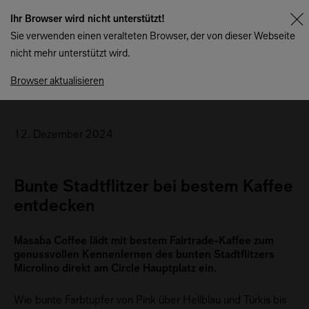
Ihr Browser wird nicht unterstützt!
Sie verwenden einen veralteten Browser, der von dieser Webseite
nicht mehr unterstützt wird.
Zurück zur Übersicht
Browser aktualisieren
12. Dezember 2024
Bunte Stadtflitzer bei bestem Kaffee
entdecken
Masaba Coffee lädt mit bestem Fairtrade-Kaffee zum
genussvollen Kennenlernen des bunten Stadtflitzers
Microlino direkt am Circle Hauptplatz ein.
Wie bunte Farbtupfer von Pink über Hellblau und Türkis bis