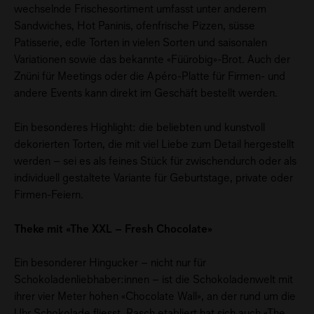
wechselnde Frischesortiment umfasst unter anderem
Sandwiches, Hot Paninis, ofenfrische Pizzen, süsse
Patisserie, edle Torten in vielen Sorten und saisonalen
Variationen sowie das bekannte «Füürobig»-Brot. Auch der
Znüni für Meetings oder die Apéro-Platte für Firmen- und
andere Events kann direkt im Geschäft bestellt werden.
Ein besonderes Highlight: die beliebten und kunstvoll
dekorierten Torten, die mit viel Liebe zum Detail hergestellt
werden – sei es als feines Stück für zwischendurch oder als
individuell gestaltete Variante für Geburtstage, private oder
Firmen-Feiern.
Theke mit «The XXL – Fresh Chocolate»
Ein besonderer Hingucker – nicht nur für
Schokoladenliebhaber:innen – ist die Schokoladenwelt mit
ihrer vier Meter hohen «Chocolate Wall», an der rund um die
Uhr Schokolade fliesst. Rasch etabliert hat sich auch «The