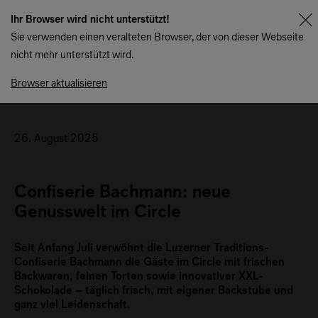
Ihr Browser wird nicht unterstützt!
Sie verwenden einen veralteten Browser, der von dieser Webseite
nicht mehr unterstützt wird.
Zurück zur Übersicht
Browser aktualisieren
26. August 2025
Confiserie Bachmann: neue
Genusswelt im Circle
Seit Anfang Juli verwöhnt die Luzerner Traditions-
Confiserie Bachmann die Gäste im Circle mit frischen
Backwaren, feinen Torten sowie innovativer XXL-
Schokolade – täglich frisch, mit eigener Backstube und
ganz viel Leidenschaft.